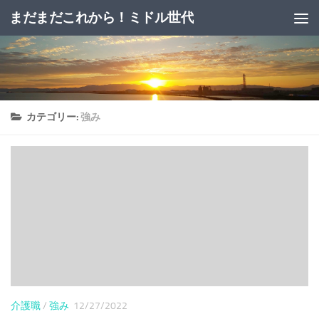
まだまだこれから！ミドル世代
コンテンツへスキップ
カテゴリー:
強み
介護職
/
強み
12/27/2022