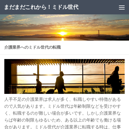
まだまだこれから！ミドル世代
コンテンツへスキップ
介護業界へのミドル世代の転職
人手不足の介護業界は求人が多く、転職しやすい特徴がある
ので人気があります。ミドル世代は年齢制限などを受けやす
く、転職するのが難しい場合が多いです。しかし介護業界な
らば年齢の制限もゆるいため、ある以上の年齢でも働ける場
合があります。ミドル世代が介護業界に転職する時は、仕事